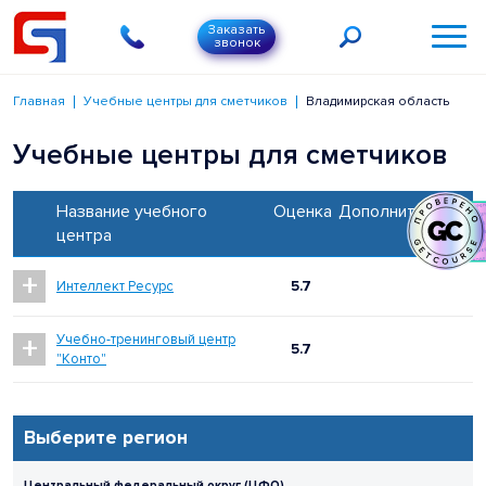
Заказать
звонок
Главная
Учебные центры для сметчиков
Владимирская область
Учебные центры для сметчиков
Название учебного
Оценка
Дополнительно
центра
+
Интеллект Ресурс
5.7
+
Учебно-тренинговый центр
5.7
"Конто"
Выберите регион
Центральный федеральный округ (ЦФО)