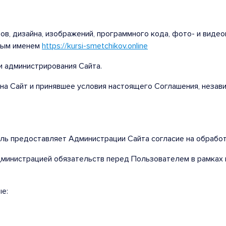
нтов, дизайна, изображений, программного кода, фото- и вид
нным именем
https://kursi-smetchikov.online
и администрирования Сайта.
 на Сайт и принявшее условия настоящего Соглашения, незав
ель предоставляет Администрации Сайта согласие на обрабо
дминистрацией обязательств перед Пользователем в рамках 
е: