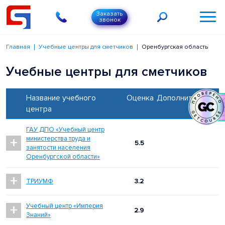
Заказать
звонок
Главная
Учебные центры для сметчиков
Оренбургская область
Учебные центры для сметчиков
Название учебного
Оценка
Дополнительно
центра
ГАУ ДПО «Учебный центр
+
министерства труда и
5.5
занятости населения
Оренбургской области»
+
ТРИУМФ
3.2
+
Учебный центр «Империя
2.9
Знаний»