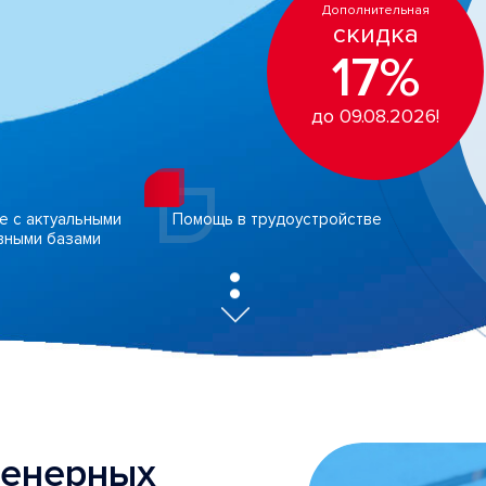
Дополнительная
скидка
17%
до 09.08.2026!
е с актуальными
Помощь в трудоустройстве
вными базами
женерных