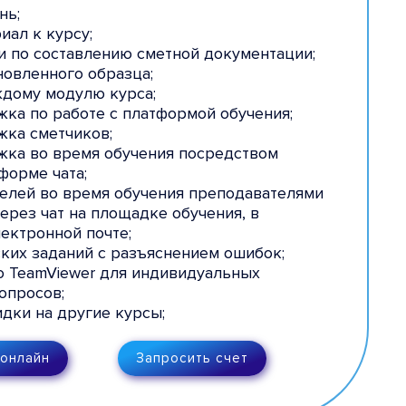
нь;
иал к курсу;
и по составлению сметной документации;
новленного образца;
ждому модулю курса;
жка по работе с платформой обучения;
жка сметчиков;
жка во время обучения посредством
форме чата;
елей во время обучения преподавателями
через чат на площадке обучения, в
ектронной почте;
ких заданий с разъяснением ошибок;
о TeamViewer для индивидуальных
опросов;
дки на другие курсы;
 онлайн
Запросить счет