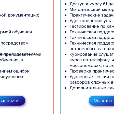
Сметные расчеты, составляемые в
Доступ к курсу 61 де
соответствии с калькуляцией затрат:
Методический матер
ной документации;
Практические задач
Сметные расчеты на полевые работы в соответствии с
Удостоверение уста
калькуляцией затрат;
Тестирование по ка
Сметные расчеты на камеральные работы в
рмой обучения;
Техническая поддер
соответствии с калькуляцией затрат;
Техническая поддер
 посредством
Техническая поддер
встроенного на плат
ия преподавателями
Курирование слушат
обучения, в
курса по телефону, 
мессенджерах, по эл
нением ошибок
;
Проверка практичес
видуальных
Удаленные сессии п
разборов сложных в
Дополнительные ски
сить счет
Оплатить