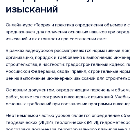
изысканий
Онлайн-курс «Теория и практика определения объемов и 
предназначен для получения основных навыков при опре
изысканий и их стоимости при составлении смет.
В рамках видеоуроков рассматриваются нормативные до
организацию, порядок и требования к выполнению инжене
строительства, в частности: градостроительный кодекс; 
Российской Федерации, своды правил, строительные норм
цен на выполнение инженерных изысканий для строительс
Основным документом, определяющим перечень и объем
работ, является программа инженерных изысканий. Учебн
основных требований при составлении программы инженер
Неотъемлемой частью уроков является определение объ
геодезических (ИГДИ), геологических (ИГИ), гидрометеор
подготовка документов территориального планирования, 