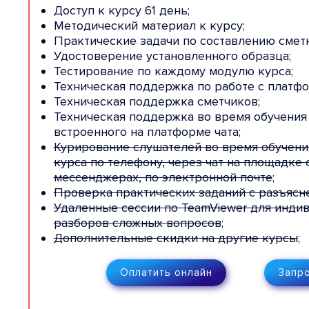
камеральных и прочих работ;
Доступ к курсу 61 день;
Методический материал к курсу;
Практические задачи по составлению смет
Удостоверение установленного образца;
Тестирование по каждому модулю курса;
Техническая поддержка по работе с платфо
Техническая поддержка сметчиков;
Техническая поддержка во время обучения
встроенного на платформе чата;
Курирование слушателей во время обучен
курса по телефону, через чат на площадке 
мессенджерах, по электронной почте
;
Проверка практических заданий с разъяс
Удаленные сессии по TeamViewer для инди
разборов сложных вопросов
;
Дополнительные скидки на другие курсы
;
Оплатить онлайн
Запро