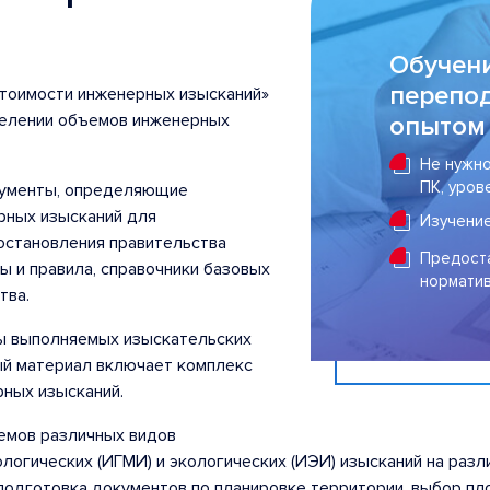
Обучени
перепод
стоимости инженерных изысканий»
делении объемов инженерных
опытом
Не нужно
ПК, уров
кументы, определяющие
рных изысканий для
Изучение
постановления правительства
Предоста
ы и правила, справочники базовых
нормати
тва.
ы выполняемых изыскательских
ый материал включает комплекс
ных изысканий.
емов различных видов
ологических (ИГМИ) и экологических (ИЭИ) изысканий на разл
подготовка документов по планировке территории, выбор пл