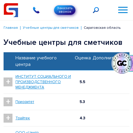
Заказать
звонок
Главная
Учебные центры для сметчиков
Саратовская область
Учебные центры для сметчиков
Название учебного
Оценка
Дополнительно
центра
ИНСТИТУТ СОЦИАЛЬНОГО И
+
ПРОИЗВОДСТВЕННОГО
5.5
МЕНЕДЖМЕНТА
+
Приоритет
5.3
+
Трайтек
4.3
ООО «Центр