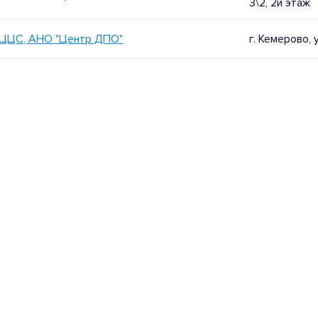
3\2, 2й этаж
НЦЦС, АНО "Центр ДПО"
г. Кемерово, 