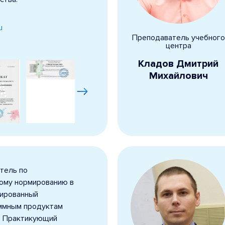
u
Преподаватель учебного
центра
Кладов Дмитрий
Михайлович
тель по
ому нормированию в
цированный
ммным продуктам
». Практикующий