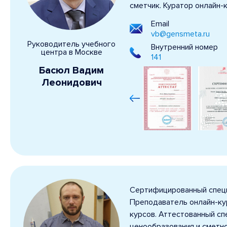
сметчик. Куратор онлайн-к
Email
vb@gensmeta.ru
Руководитель учебного
Внутренний номер
центра в Москве
141
Басюл Вадим
Леонидович
Сертифицированный специ
Преподаватель онлайн-кур
курсов. Аттестованный сп
ценообразования и сметн