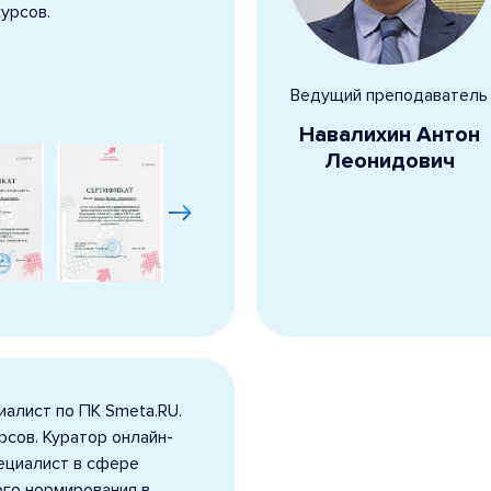
урсов.
Ведущий преподаватель
Навалихин Антон
Леонидович
алист по ПК Smeta.RU.
сов. Куратор онлайн-
ециалист в сфере
ого нормирования в