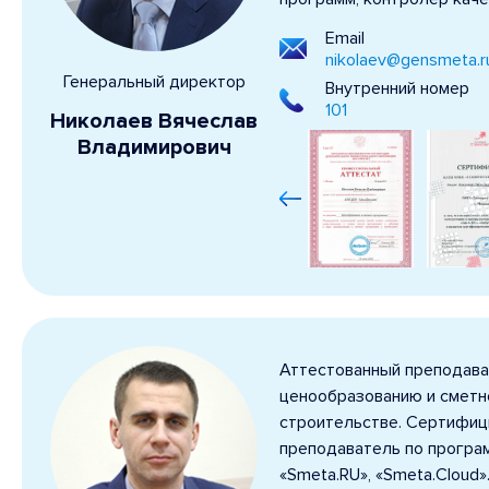
Email
nikolaev@gensmeta.r
Генеральный директор
Внутренний номер
101
Николаев Вячеслав
Владимирович
Аттестованный преподава
ценообразованию и сметн
строительстве. Сертифи
преподаватель по програ
«Smeta.RU», «Smeta.Cloud