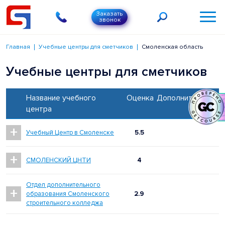
Заказать
звонок
Главная
Учебные центры для сметчиков
Смоленская область
Учебные центры для сметчиков
Название учебного
Оценка
Дополнительно
центра
+
Учебный Центр в Смоленске
5.5
+
СМОЛЕНСКИЙ ЦНТИ
4
Отдел дополнительного
+
образования Смоленского
2.9
строительного колледжа