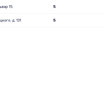
ьвар 15
5
кого, д. 131
5