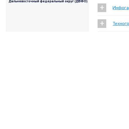
Дальневосточный федеральный округ (ДВФО)
+
Инфога
+
Техног