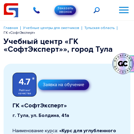
Заказать
звонок
Главная
Учебные центры для сметчиков
Тульская область
ГК «СофтЭксперт»
Учебный центр «ГК
«СофтЭксперт»», город Тула
*
4.7
Заявка на обучение
Рейтинг
качества
ГК «СофтЭксперт»
г. Тула, ул. Болдина, 41а
Наименование курса:
«Курс для углубленного