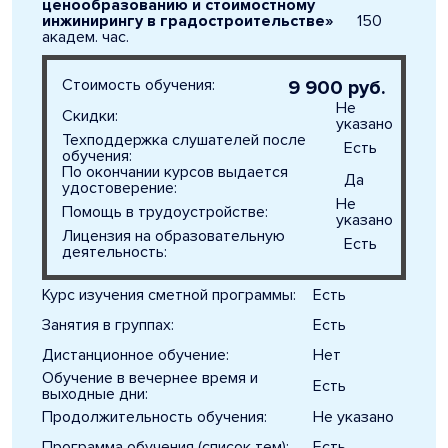
ценообразованию и стоимостному
инжинирингу в градостроительстве»
150
академ. час.
Стоимость обучения:
9 900 руб.
Не
Скидки:
указано
Техподдержка слушателей после
Есть
обучения:
По окончании курсов выдается
Да
удостоверение:
Не
Помощь в трудоустройстве:
указано
Лицензия на образовательную
Есть
деятельность:
Курс изучения сметной программы:
Есть
Занятия в группах:
Есть
Дистанционное обучение:
Нет
Обучение в вечернее время и
Есть
выходные дни:
Продолжительность обучения:
Не указано
Программа обучения (список тем):
Есть