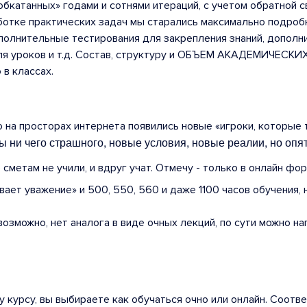
бкатанных» годами и сотнями итераций, с учетом обратной 
аботке практических задач мы старались максимально подро
ополнительные тестирования для закрепления знаний, допол
ля уроков и т.д. Состав, структуру и ОБЪЕМ АКАДЕМИЧЕСКИ
в классах.
о на просторах интернета появились новые «игроки, которые 
ы ни чего страшного, новые условия, новые реалии, но опя
сметам не учили, и вдруг учат. Отмечу - только в онлайн фор
ает уважение» и 500, 550, 560 и даже 1100 часов обучения,
зможно, нет аналога в виде очных лекций, по сути можно на
 курсу, вы выбираете как обучаться очно или онлайн. Соот