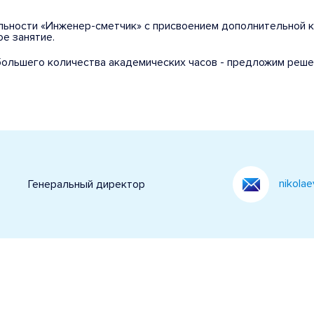
ности «Инженер-сметчик» с присвоением дополнительной ква
ое занятие.
 большего количества академических часов - предложим реше
nikola
Генеральный директор